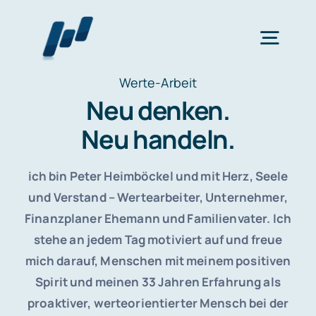
Zum
Inhalt
Togg
springen
Navig
Werte-Arbeit
Neu denken.
Home
Neu handeln.
Wertearbeit
ich bin Peter Heimböckel und mit Herz, Seele
und Verstand –
Wertearbeiter, Unternehmer,
Finanzplanung
Finanzplaner Ehemann und Familienvater. Ich
stehe an jedem Tag motiviert auf und freue
bAV
mich darauf, Menschen mit meinem positiven
Spirit und meinen 33 Jahren Erfahrung als
proaktiver, werteorientierter Mensch bei der
Katalog