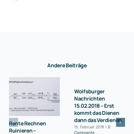
Ich bin
Veranstaltungen
Buchen
Blog
Andere Beiträge
Kontakt
Wolfsburger
Nachrichten
15.02.2018 – Erst
kommt das Dienen
dann das Verdienen.
Rente Rechnen
15. Februar 2018
|
0
Ruinieren –
Comments