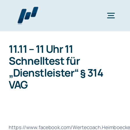
Zum
Inhalt
Togg
springen
Navig
Home
11.11 – 11 Uhr 11
Schnelltest für
Wertearbeit
„Dienstleister“ § 314
VAG
Finanzplanung
bAV
Katalog
https://www.facebook.com/Wertecoach.Heimboeck