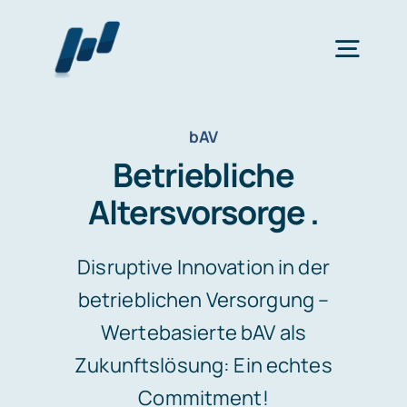
Zum
Inhalt
Togg
springen
Navig
Home
bAV
Betriebliche
Wertearbeit
Altersvorsorge .
Finanzplanung
Disruptive Innovation in der
betrieblichen Versorgung –
Wertebasierte bAV als
bAV
Zukunftslösung: Ein echtes
Commitment!
Katalog