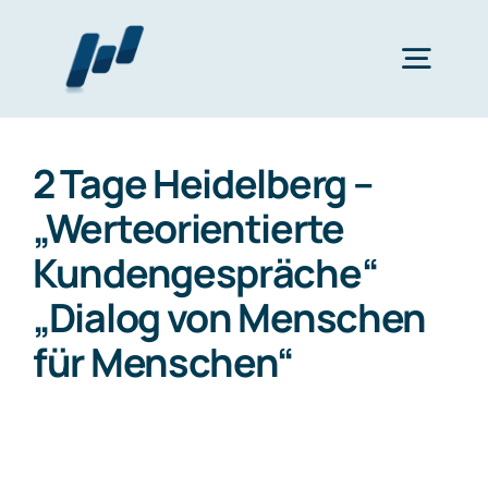
Zum
Inhalt
Togg
springen
Navig
Home
2 Tage Heidelberg –
„Werteorientierte
Wertearbeit
Kundengespräche“
„Dialog von Menschen
Finanzplanung
für Menschen“
bAV
Katalog