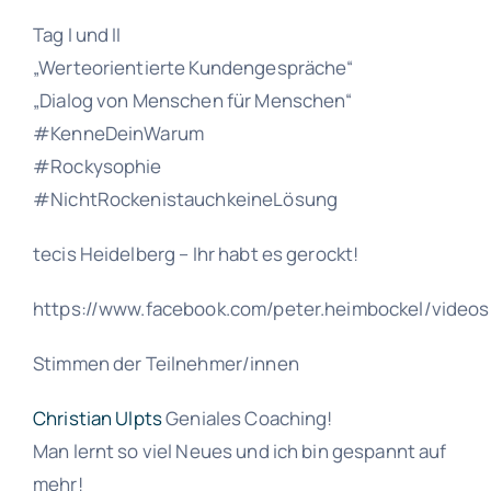
Tag I und II
Ich bin
„Werteorientierte Kundengespräche“
„Dialog von Menschen für Menschen“
‪#‎KenneDeinWarum‬
Veranstaltungen
Buchen
‪#‎Rockysophie‬
‪#‎NichtRockenistauchkeineLösung‬
Blog
tecis Heidelberg – Ihr habt es gerockt!
Kontakt
https://www.facebook.com/peter.heimbockel/vide
Stimmen der Teilnehmer/innen
Christian Ulpts
Geniales Coaching!
Man lernt so viel Neues und ich bin gespannt auf
mehr!