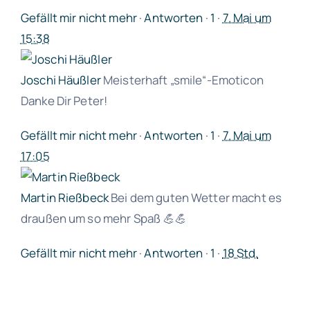
Gefällt mir nicht mehr
·
Antworten
·
1
·
7. Mai um
15:38
Joschi Häußler
Meisterhaft
„smile“-Emoticon
Danke Dir Peter!
Gefällt mir nicht mehr
·
Antworten
·
1
·
7. Mai um
17:05
Martin Rießbeck
Bei dem guten Wetter macht es
draußen um so mehr Spaß
💪
💪
Gefällt mir nicht mehr
·
Antworten
·
1
·
18 Std.