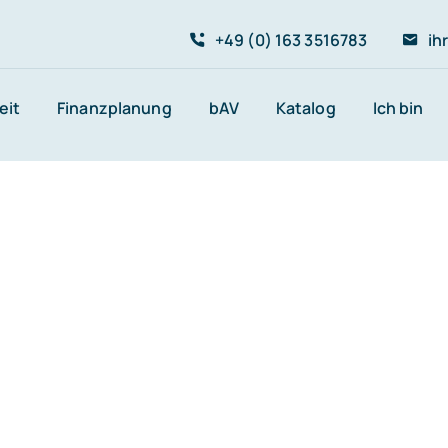
+49 (0) 163 3516783
ih
eit
Finanzplanung
bAV
Katalog
Ich bin