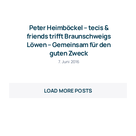
Ich bin
Peter Heimböckel – tecis &
friends trifft Braunschweigs
Veranstaltungen
Buchen
Löwen – Gemeinsam für den
guten Zweck
7. Juni 2016
Blog
Kontakt
LOAD MORE POSTS