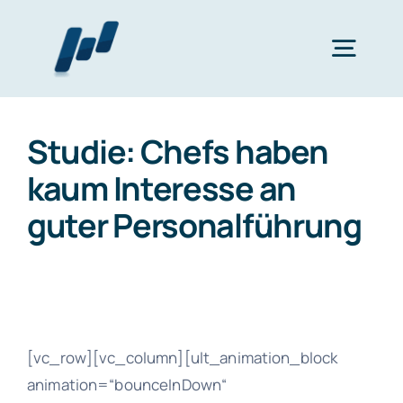
Zum
Inhalt
Togg
springen
Navig
Home
Studie: Chefs haben
kaum Interesse an
Wertearbeit
guter Personalführung
Finanzplanung
bAV
[vc_row][vc_column][ult_animation_block
animation=“bounceInDown“
Katalog