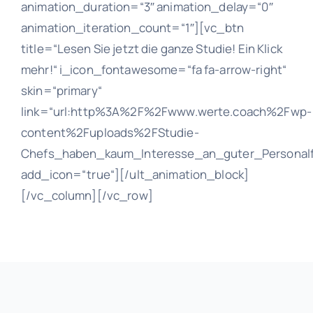
animation_duration=“3″ animation_delay=“0″
animation_iteration_count=“1″][vc_btn
Ich bin
title=“Lesen Sie jetzt die ganze Studie! Ein Klick
mehr!“ i_icon_fontawesome=“fa fa-arrow-right“
skin=“primary“
Veranstaltungen
Buchen
link=“url:http%3A%2F%2Fwww.werte.coach%2Fwp-
content%2Fuploads%2FStudie-
Blog
Chefs_haben_kaum_Interesse_an_guter_Personalfu
add_icon=“true“][/ult_animation_block]
[/vc_column][/vc_row]
Kontakt