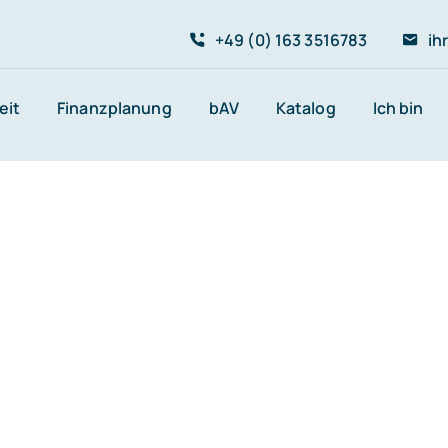
+49 (0) 163 3516783
ih
eit
Finanzplanung
bAV
Katalog
Ich bin