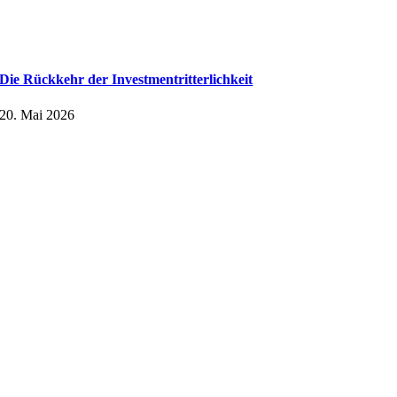
Die Rückkehr der Investmentritterlichkeit
20. Mai 2026