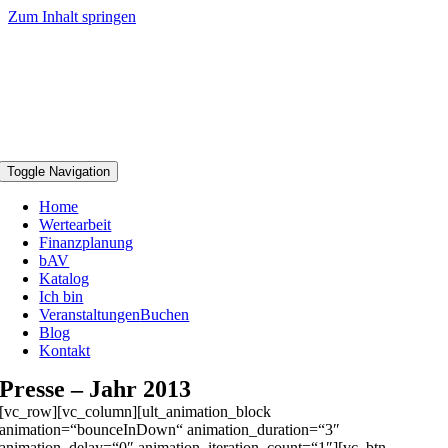
Zum Inhalt springen
Toggle Navigation
Home
Wertearbeit
Finanzplanung
bAV
Katalog
Ich bin
Veranstaltungen
Buchen
Blog
Kontakt
Presse – Jahr 2013
[vc_row][vc_column][ult_animation_block
animation=“bounceInDown“ animation_duration=“3″
animation_delay=“0″ animation_iteration_count=“1″][vc_btn