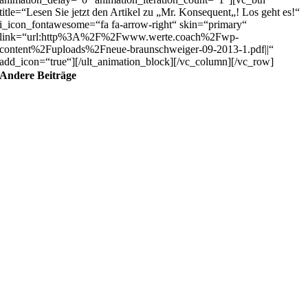
title=“Lesen Sie jetzt den Artikel zu „Mr. Konsequent„! Los geht es!“
i_icon_fontawesome=“fa fa-arrow-right“ skin=“primary“
link=“url:http%3A%2F%2Fwww.werte.coach%2Fwp-
content%2Fuploads%2Fneue-braunschweiger-09-2013-1.pdf||“
add_icon=“true“][/ult_animation_block][/vc_column][/vc_row]
Andere Beiträge