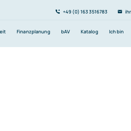
+49 (0) 163 3516783
ih
eit
Finanzplanung
bAV
Katalog
Ich bin